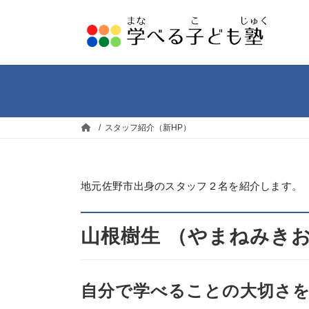
コ
ナ
ン
ビ
テ
ゲ
ン
ー
ツ
シ
へ
ョ
ス
ン
キ
に
ッ
移
スタッフ紹介（新HP）
プ
動
地元佐野市出身のスタッフ２名を紹介します。
山根樹生
（やまねみき
自分で学べることの大切さ