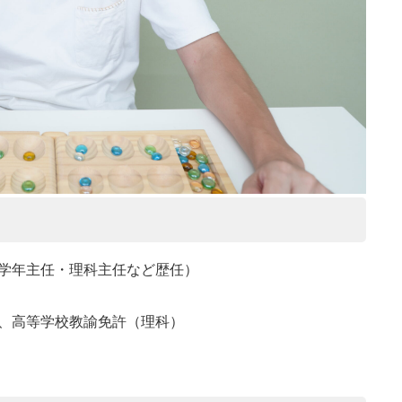
学年主任・理科主任など歴任）
、高等学校教諭免許（理科）