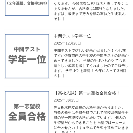
なります。 受験者数は累計2名と決して多くは
ありませんが、合格率は100%となりました。
まずは、最後まで努力を積み重ねた生徒本人、
そ […]
中間テスト学年一位
2025年12月28日
中間テストで嬉しい結果が出ました！ 少し前
ですが佐野市内の中学校の中間テストの結果が
返ってきました。 当塾の生徒たちがとても素
晴らしい成果を出してくれましたのでご報告し
ます。 学年 1位 を獲得！ 今年に入って 2回目
の […]
【高校入試】第一志望校全員合格！
2025年3月25日
先日栃木県立高校の合格発表がありました。
当塾の塾生は全員合格でこれで開校以来塾生全
員の第一志望校合格が続いています。 個人の
学習塾だからできることを 当塾では一人一人
に合わせたカリキュラムで学習を進めていきま
す。 例え […]