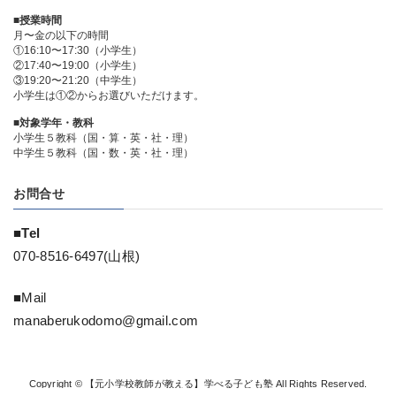
■授業時間
月〜金の以下の時間
①16:10〜17:30（小学生）
②17:40〜19:00（小学生）
③19:20〜21:20（中学生）
小学生は①②からお選びいただけます。
■対象学年・教科
小学生５教科（国・算・英・社・理）
中学生５教科（国・数・英・社・理）
お問合せ
■Tel
070-8516-6497(山根)
■Mail
manaberukodomo@gmail.com
Copyright © 【元小学校教師が教える】学べる子ども塾 All Rights Reserved.