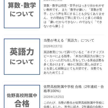
算数・数学は得意・苦手がはっきり分かれやす
い教科です。 また「数学が嫌い」「算数が苦
手」という声を耳にすることも少なくありませ
ん。 その理由を丁寧に見ていくと多くの場合
は 「嫌いだからできない」のではなく「でき
ないから嫌 […]
当塾が考える「英語力」について
2026年2月7日
英語教育について調べていると「ネイティブス
ピーカーによる指導」「本当の英語力が身につ
く」といった打ち出し方をしている英会話塾を
多く見かけます。 確かに英語に親しみ話すこ
とを楽しむ経験はとても大切です。 当塾でも
あらためて […]
佐野高校附属中学校 合格（2年連続・合
格率100%）
2026年1月25日
このたび、当塾の塾生が佐野高校附属中学校に
合格しました。 昨年に続き、2年連続の合格と